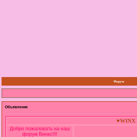
Форум
Объявление
♥WINX 
Добро пожаловать на наш
форум Винкс!!!!