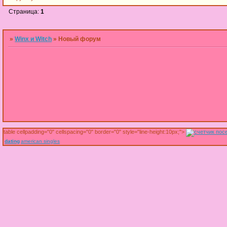
Страница:
1
»
Winx и Witch
»
Новый форум
table cellpadding="0" cellspacing="0" border="0" style="line-height:10px;">
dating
american singles