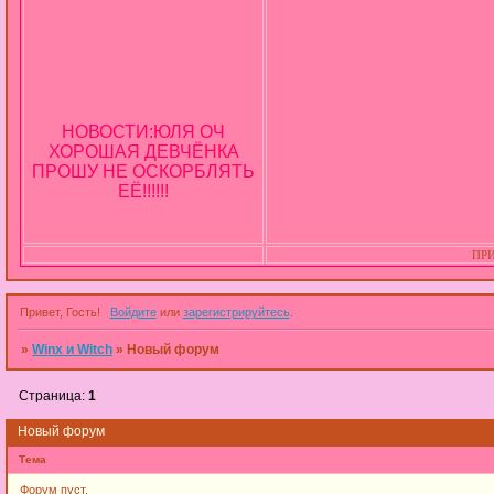
НОВОСТИ:ЮЛЯ ОЧ
ХОРОШАЯ ДЕВЧЁНКА
ПРОШУ НЕ ОСКОРБЛЯТЬ
ЕЁ!!!!!!
ПРИ
Привет, Гость!
Войдите
или
зарегистрируйтесь
.
»
Winx и Witch
»
Новый форум
Страница:
1
Новый форум
Тема
Форум пуст.