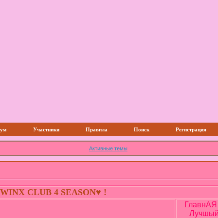
ум
Участники
Правила
Поиск
Регистрация
Активные темы
WINX CLUB 4 SEASON♥ !
ГлавнАЯ 
Лучшый