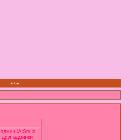
Войти
админКА:Stella
 друг админки