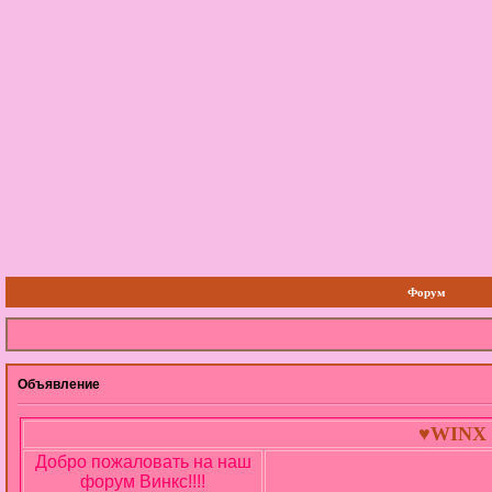
Форум
Объявление
♥WINX 
Добро пожаловать на наш
форум Винкс!!!!