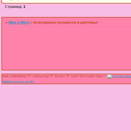
Страница:
1
»
Winx и Witch
»
Благодарности,грамоты и дипломы!
table cellpadding="0" cellspacing="0" border="0" style="line-height:10px;">
dating
american singles